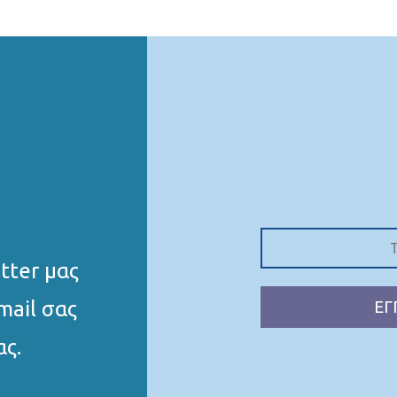
tter μας
mail σας
ΕΓ
ας.