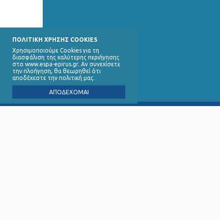
ΠΟΛΙΤΙΚΗ ΧΡΗΣΗΣ COOKIES
Χρησιμοποιούμε Cookies για τη
διασφάλιση της καλύτερης περιήγησης
στο www.espa-epirus.gr. Αν συνεχίσετε
την πλοήγηση, θα θεωρηθεί ότι
αποδέχεστε την πολιτική μας.
ΑΠΟΔΕΧΟΜΑΙ
Ειδική 
∆ικαιού