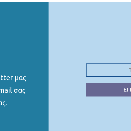
tter μας
mail σας
ΕΓ
ας.