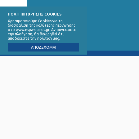
ΠΟΛΙΤΙΚΗ ΧΡΗΣΗΣ COOKIES
Χρησιμοποιούμε Cookies για τη
διασφάλιση της καλύτερης περιήγησης
στο www.espa-epirus.gr. Αν συνεχίσετε
την πλοήγηση, θα θεωρηθεί ότι
αποδέχεστε την πολιτική μας.
ΑΠΟΔΕΧΟΜΑΙ
Ειδική 
∆ικαιού