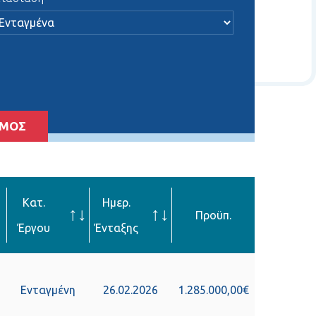
ΣΜΟΣ
Κατ.
Ημερ.
↑
↓
↑
↓
Προϋπ.
Έργου
Ένταξης
Ενταγμένη
26.02.2026
1.285.000,00€