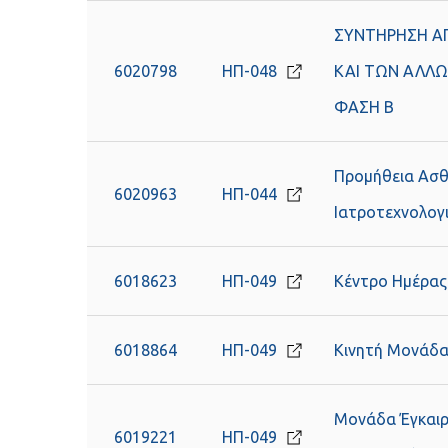
ΣΥΝΤΗΡΗΣΗ Α
6020798
ΗΠ-048
ΚΑΙ ΤΩΝ ΑΛΛΩ
ΦΑΣΗ Β
Προμήθεια Ασ
6020963
ΗΠ-044
Ιατροτεχνολογ
6018623
ΗΠ-049
Κέντρο Ημέρας 
6018864
ΗΠ-049
Κινητή Μονάδα
Μονάδα Έγκαιρ
6019221
ΗΠ-049