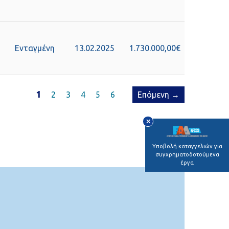
Ενταγμένη
13.02.2025
1.730.000,00€
1
2
3
4
5
6
Επόμενη →
✕
Υποβολή καταγγελιών για
συγχρηματοδοτούμενα
έργα