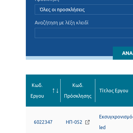
Αναζήτηση με λέξη κλειδί
ΑΝΑ
Κωδ.
Κωδ.
↑
↓
Τίτλος Εργου
Εργου
Πρόσκλησης
Εκσυγχρονισμό
6022347
ΗΠ-052
led