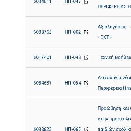
6034811
ΗΠ-047
ΠΕΡΙΦΕΡΕΙΑΣ Η
Αξιολογήσεις 
6038765
ΗΠ-002
- ΕΚΤ+
6017401
ΗΠ-043
Τεχνική Βοήθει
Λειτουργία νέ
6034637
ΗΠ-054
Περιφέρεια Ηπ
Προώθηση και υ
στην προσχολικ
6038623
ΗΠ-065
παιδιών σχολικ