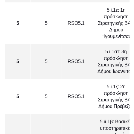
5.i.1ε: 1η
πρόσκληση
5
5
RSO5.1
Στρατηγικής ΒΑ
Δήμου
Ηγουμενίτσας
5.i.1στ: 3η
πρόσκληση
5
5
RSO5.1
Στρατηγικής ΒΑ
Δήμου Ιωαννιτώ
5.i.1ζ: 2η
πρόσκληση
5
5
RSO5.1
Στρατηγικής ΒΑ
Δήμου Πρέβεζας
5.ii.1β: Βασικές
υποστηρικτικές