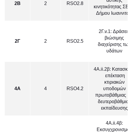
αστικής
2B
2
RSO2.8
κινητικότητας ΣΒ
Δήμου Ιωαννιτώ
2Γ.v.1: Δράσεις
βιώσιμης
2Γ
2
RSO2.5
διαχείρισης των
υδάτων
4A.ii.2β: Κατασκε
 επέκταση
κτιριακών
4Α
4
RSO4.2
υποδομών
πρωτοβάθμιας κα
δευτεροβάθμιας
εκπαίδευσης
4Α.ii.4β:
Εκσυγχρονισμός