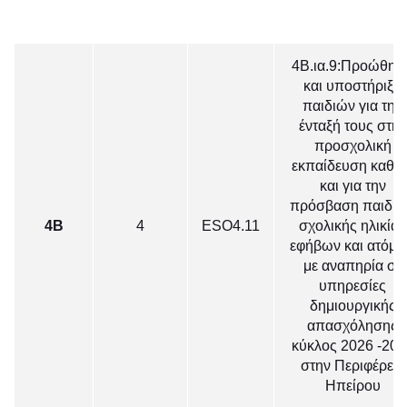
4Β.ια.9:Προώθησ
και υποστήριξη
παιδιών για την
ένταξή τους στην
προσχολική
εκπαίδευση καθώ
και για την
πρόσβαση παιδι
4Β
4
ΕSO4.11
σχολικής ηλικίας
εφήβων και ατόμ
με αναπηρία σε
υπηρεσίες
δημιουργικής
απασχόλησης
κύκλος 2026 -202
στην Περιφέρεια
Ηπείρου