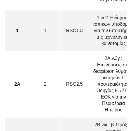
1.iii.2: Ενίσχυση
τοπικών υποδομ
1
1
RSO1.3
για την υποστήριξ
της τεχνολογικής
καινοτομίας
2A.v.3γ :
Επενδύσεις στη
διαχείριση λυμάτ
οικισμών Γ΄
2Α
2
RSO2.5
προτεραιότητας
Οδηγίας 91/271/
ΕΟΚ για την
Περιφέρεια
Ηπείρου
2Β.viii.1β: Πράξει