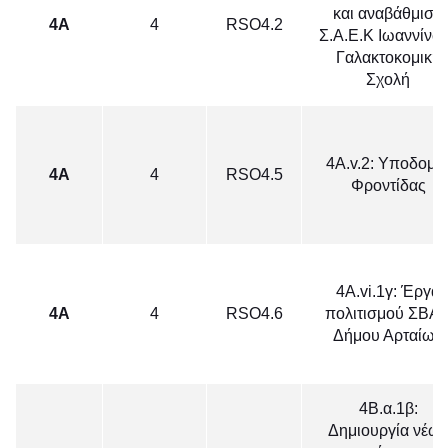
και αναβάθμιση
4Α
4
RSO4.2
Σ.Α.Ε.Κ Ιωαννίνων
Γαλακτοκομική
Σχολή
4Α.v.2: Υποδομέ
4Α
4
RSO4.5
Φροντίδας
4Α.vi.1γ: Έργα
4Α
4
RSO4.6
πολιτισμού ΣΒΑ
Δήμου Αρταίων
4Β.α.1β:
Δημιουργία νέω