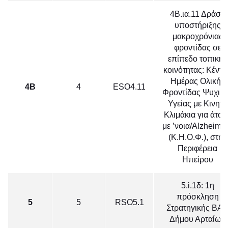
4Β.ια.11 Δράση
υποστήριξης
μακροχρόνιας
φροντίδας σε
επίπεδο τοπικής
κοινότητας: Κέντρ
Ημέρας Ολικής
4Β
4
ΕSO4.11
Φροντίδας Ψυχικ
Υγείας με Κινητά
Κλιμάκια για άτομ
με ’νοια/Alzheime
(Κ.Η.Ο.Φ.), στην
Περιφέρεια
Ηπείρου
5.i.1δ: 1η
πρόσκληση
5
5
RSO5.1
Στρατηγικής ΒΑ
Δήμου Αρταίων