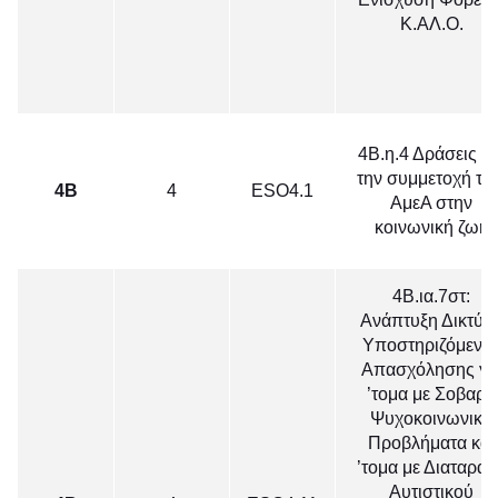
Κ.ΑΛ.Ο.
4Β.η.4 Δράσεις γι
την συμμετοχή τω
4Β
4
ΕSO4.1
ΑμεΑ στην
κοινωνική ζωή
4Β.ια.7στ:
Ανάπτυξη Δικτύο
Υποστηριζόμενη
Απασχόλησης γι
’τομα με Σοβαρά
Ψυχοκοινωνικά
Προβλήματα και
’τομα με Διαταραχ
Αυτιστικού