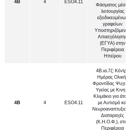
4Β
4
ΕSO4.11
Φάσματος μέσω
λειτουργίας
εξειδικευμένων
γραφείων
Υποστηριζόμενη
Απασχόλησης
(ΕΓΥΑ) στην
Περιφέρεια
Ηπείρου
4Β.ια.7ζ: Κέντρο
Ημέρας Ολικής
Φροντίδας Ψυχικ
Υγείας με Κινητό
Κλιμάκιο για άτομ
4Β
4
ΕSO4.11
με Αυτισμό και
Νευροαναπτυξιακ
Διαταραχές
(Κ.Η.Ο.Φ.), στην
Περιφέρεια