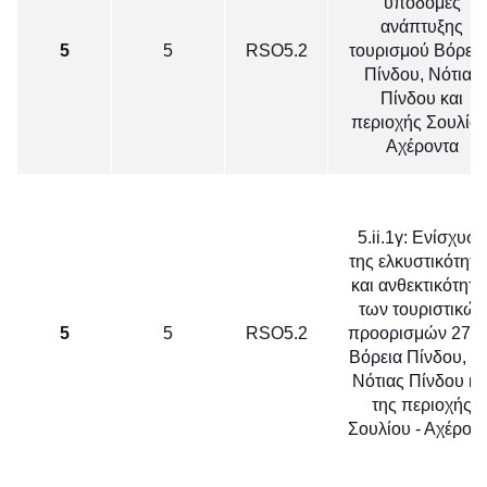
υποδομές
ανάπτυξης
5
5
RSO5.2
τουρισμού Βόρεια
Πίνδου, Νότιας
Πίνδου και
περιοχής Σουλίου 
Αχέροντα
5.ii.1γ: Ενίσχυση
της ελκυστικότητα
και ανθεκτικότητα
των τουριστικών
5
5
RSO5.2
προορισμών 27τη
Βόρεια Πίνδου, τη
Νότιας Πίνδου κα
της περιοχής
Σουλίου - Αχέρον