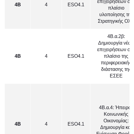
επιχειρήσεων στ
4Β
4
ΕSO4.1
πλαίσιο
υλοποίησης της
Στρατηγικής ΟΧ
4Β.α.2β:
Δημιουργία νέω
επιχειρήσεων στ
4Β
4
ΕSO4.1
πλαίσιο της
περιφερειακής
διάστασης της
ΕΣΕΕ
4Β.α.4: Ήπειρος
Κοινωνικής
Οικονομίας:
4Β
4
ΕSO4.1
Δημιουργία και
Ενίσχυση Φορέω