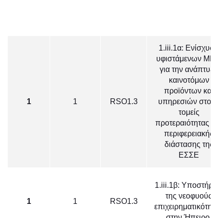
1.iii.1α: Ενίσχυσ
υφιστάμενων ΜΜ
για την ανάπτυξη
καινοτόμων
προϊόντων και
1
1
RSO1.3
υπηρεσιών στου
τομείς
προτεραιότητας τ
περιφερειακής
διάστασης της
ΕΣΣΕ
1.iii.1β: Υποστήρι
της νεοφυούς
1
1
RSO1.3
επιχειρηματικότητ
στην Ήπειρο.