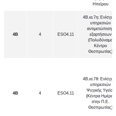
Ηπείρου
4Β.ια.7η: Ενίσχυ
υπηρεσιών
αντιμετώπισης
4Β
4
ΕSO4.11
εξαρτήσεων
(Πολυδύναμο
Κέντρο
Θεσπρωτίας)
4Β.ια.7θ: Ενίσχυ
υπηρεσιών
Ψυχικής Υγείας
4Β
4
ΕSO4.11
(Κέντρα Ημέρας
στην Π.Ε.
Θεσπρωτίας)