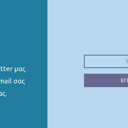
tter μας
mail σας
ΕΓ
ας.