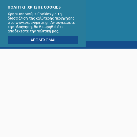
ΠΟΛΙΤΙΚΗ ΧΡΗΣΗΣ COOKIES
Χρησιμοποιούμε Cookies για τη
διασφάλιση της καλύτερης περιήγησης
στο www.espa-epirus.gr. Αν συνεχίσετε
την πλοήγηση, θα θεωρηθεί ότι
αποδέχεστε την πολιτική μας.
ΑΠΟΔΕΧΟΜΑΙ
Ειδική 
∆ικαιού