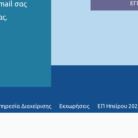
mail σας
ΕΓ
ας.
Υπηρεσία Διαχείρισης
Εκχωρήσεις
ΕΠ Ηπείρου 202
χοι
∆ήλωση Προσβασιμότητας
Χάρτης ιστό