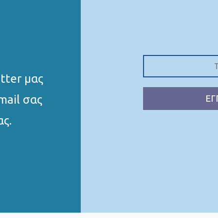
tter μας
mail σας
ΕΓ
ας.