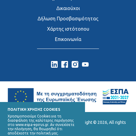
∆ικαιούχοι
∆ήλωση Προσβασιμότητας
Χάρτης ιστότοπου
Επικοινωνία
ΠΟΛΙΤΙΚΗ ΧΡΗΣΗΣ COOKIES
Χρησιμοποιούμε Cookies για τη
διασφάλιση της καλύτερης περιήγησης
Ε.Υ.Δ. Προγράμματος «Ήπειρος», Copyright © 2026, All rights
στο www.espa-epirus.gr. Αν συνεχίσετε
reserved.
την πλοήγηση, θα θεωρηθεί ότι
αποδέχεστε την πολιτική μας.