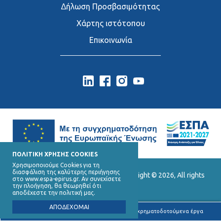
∆ήλωση Προσβασιμότητας
Χάρτης ιστότοπου
Επικοινωνία
ΠΟΛΙΤΙΚΗ ΧΡΗΣΗΣ COOKIES
Χρησιμοποιούμε Cookies για τη
διασφάλιση της καλύτερης περιήγησης
Ε.Υ.Δ. Προγράμματος «Ήπειρος», Copyright © 2026, All rights
στο www.espa-epirus.gr. Αν συνεχίσετε
reserved.
την πλοήγηση, θα θεωρηθεί ότι
αποδέχεστε την πολιτική μας.
ΑΠΟΔΕΧΟΜΑΙ
Υποβολή καταγγελιών για συγχρηματοδοτούμενα έργα