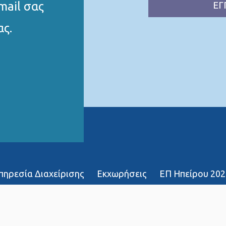
mail σας
ΕΓ
ας.
Υπηρεσία Διαχείρισης
Εκχωρήσεις
ΕΠ Ηπείρου 202
χοι
∆ήλωση Προσβασιμότητας
Χάρτης ιστό