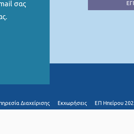
mail σας
ΕΓ
ας.
Υπηρεσία Διαχείρισης
Εκχωρήσεις
ΕΠ Ηπείρου 202
χοι
∆ήλωση Προσβασιμότητας
Χάρτης ιστό