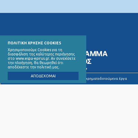
ΠΟΛΙΤΙΚΗ ΧΡΗΣΗΣ COOKIES
Χρησιμοποιούμε Cookies για τη
διασφάλιση της καλύτερης περιήγησης
στο www.espa-epirus.gr. Αν συνεχίσετε
την πλοήγηση, θα θεωρηθεί ότι
αποδέχεστε την πολιτική μας.
ΑΠΟΔΕΧΟΜΑΙ
Υποβολή καταγγελιών για συγχρηματοδοτούμενα έργα
Ειδική Υπηρεσία Διαχείρισης
Εκχωρήσεις
ΕΠ Ηπείρου 2021 - 2027
Αξιολόγηση