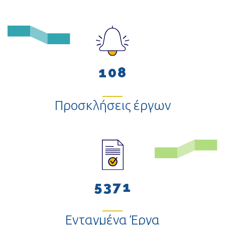
5
–
–
6
0
0
–
7
–
1
1
0
8
0
2
Προσκλήσεις έργων
1
–
3
2
0
4
3
1
5
–
4
2
6
0
5
3
7
1
Ενταγμένα Έργα