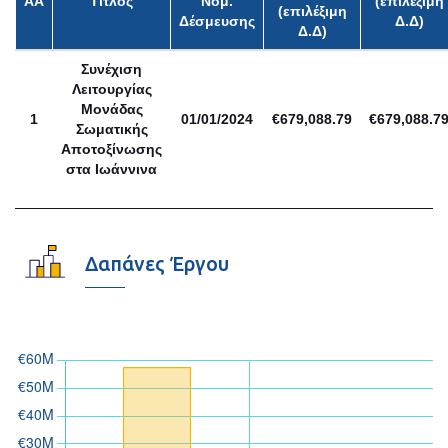
ΑΑ
Τίτλος
Νομ.
(επιλέξιμη
(επιλέξιμη
Δέσμευσης
Δ.Δ)
Δ.Δ)
Συνέχιση
Λειτουργίας
Μονάδας
1
01/01/2024
€679,088.79
€679,088.7
Σωματικής
Αποτοξίνωσης
στα Ιωάννινα
Δαπάνες Έργου