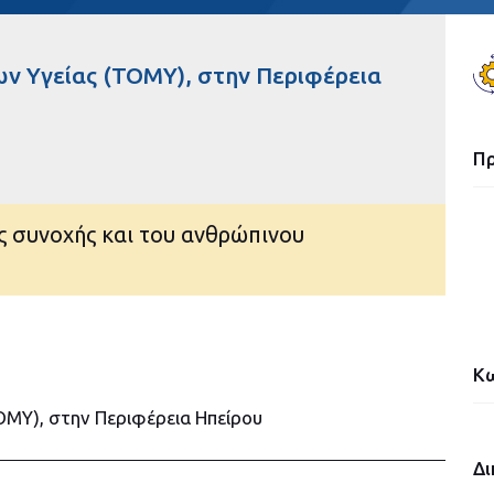
ν Υγείας (TOMY), στην Περιφέρεια
Π
ής συνοχής και του ανθρώπινου
Κω
OMY), στην Περιφέρεια Ηπείρου
Δι