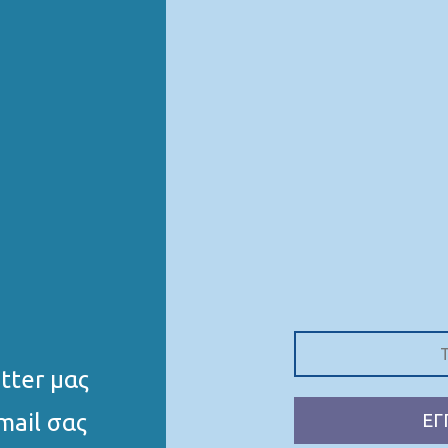
tter μας
mail σας
ΕΓ