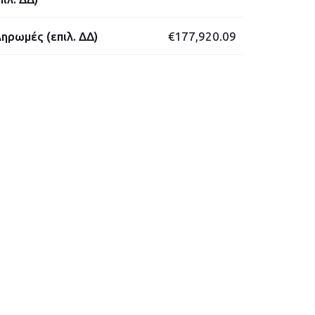
ηρωμές (επιλ. ΔΔ)
€177,920.09