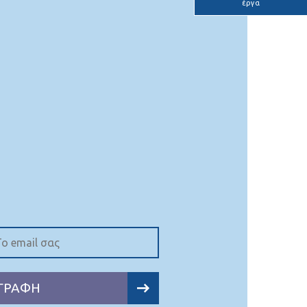
έργα
ΓΡΑΦΗ