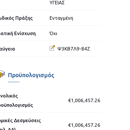
ΥΓΕΙΑΣ
δικός Πράξης
Ενταγμένη
ατική Ενίσχυση
Όχι
αύγεια
Ψ3ΚΒ7Λ9-84Ζ
Προϋπολογισμός
νολικός
€1,006,457.26
οϋπολογισμός
μικές Δεσμεύσεις
€1,006,457.26
πιλ. ΔΔ)