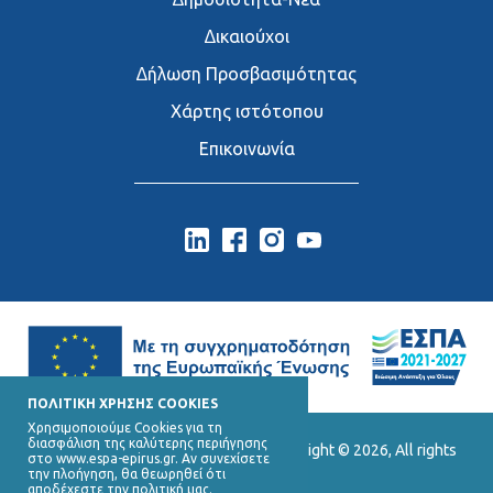
∆ικαιούχοι
∆ήλωση Προσβασιμότητας
Χάρτης ιστότοπου
Επικοινωνία
ΠΟΛΙΤΙΚΗ ΧΡΗΣΗΣ COOKIES
Χρησιμοποιούμε Cookies για τη
διασφάλιση της καλύτερης περιήγησης
Ε.Υ.Δ. Προγράμματος «Ήπειρος», Copyright © 2026, All rights
στο www.espa-epirus.gr. Αν συνεχίσετε
reserved.
την πλοήγηση, θα θεωρηθεί ότι
αποδέχεστε την πολιτική μας.