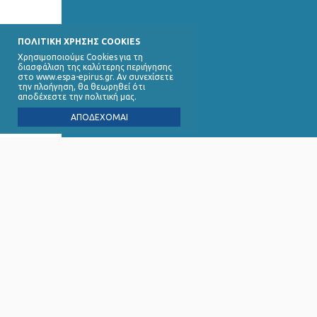
ΠΟΛΙΤΙΚΗ ΧΡΗΣΗΣ COOKIES
Χρησιμοποιούμε Cookies για τη
διασφάλιση της καλύτερης περιήγησης
στο www.espa-epirus.gr. Αν συνεχίσετε
την πλοήγηση, θα θεωρηθεί ότι
αποδέχεστε την πολιτική μας.
ΑΠΟΔΕΧΟΜΑΙ
Ειδική 
∆ικαιού