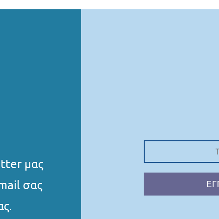
tter μας
mail σας
ΕΓ
ας.