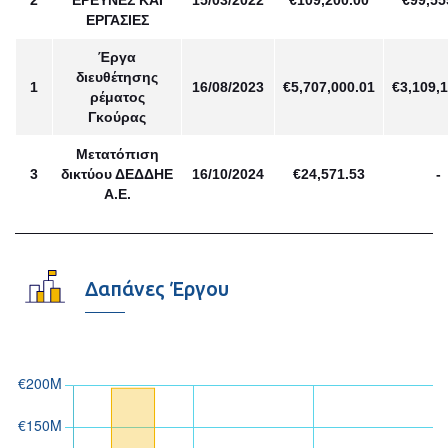
2
ΕΡΕΥΝΕΣ ΚΑΙ
15/03/2022
€109,200.00
€99,55
ΕΡΓΑΣΙΕΣ
Έργα
διευθέτησης
1
16/08/2023
€5,707,000.01
€3,109,
ρέματος
Γκούρας
Μετατόπιση
3
δικτύου ΔΕΔΔΗΕ
16/10/2024
€24,571.53
-
Α.Ε.
Δαπάνες Έργου