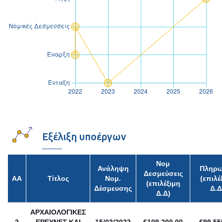
Εξέλιξη υποέργων
Νομ
Ανάληψη
Πληρω
Δεσμεύσεις
ΑΑ
Τίτλος
Νομ.
(επιλέ
(επιλέξιμη
Δέσμευσης
Δ.Δ
Δ.Δ)
ΑΡΧΑΙΟΛΟΓΙΚΕΣ