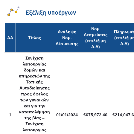
Εξέλιξη υποέργων
Νομ
Ανάληψη
Πληρωμέ
Δεσμεύσεις
ΑΑ
Τίτλος
Νομ.
(επιλέξιμ
(επιλέξιμη
Δέσμευσης
Δ.Δ)
Δ.Δ)
Συνέχιση
λειτουργίας
δομών και
υπηρεσιών της
Τοπικής
Αυτοδιοίκησης
προς όφελος
των γυναικών
και για την
καταπολέμηση
1
01/01/2024
€675,972.46
€214,047.
της βίας –
Συνέχιση
λειτουργίας