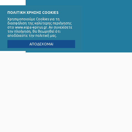
ΠΟΛΙΤΙΚΗ ΧΡΗΣΗΣ COOKIES
Χρησιμοποιούμε Cookies για τη
διασφάλιση της καλύτερης περιήγησης
στο www.espa-epirus.gr. Αν συνεχίσετε
την πλοήγηση, θα θεωρηθεί ότι
αποδέχεστε την πολιτική μας.
ΑΠΟΔΕΧΟΜΑΙ
Ειδική 
∆ικαιού