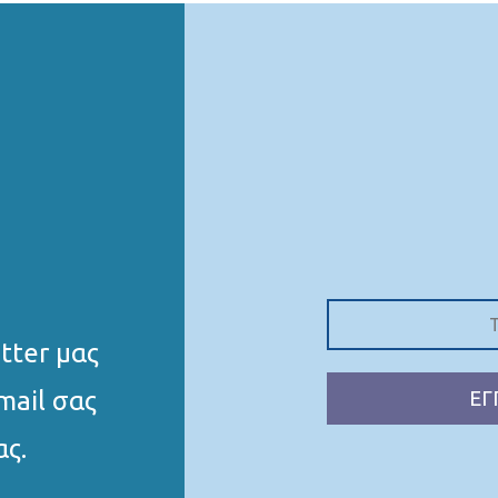
tter μας
mail σας
ΕΓ
ας.