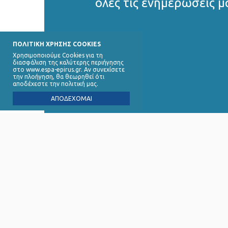
όλες τις ενημερώσεις μ
ΠΟΛΙΤΙΚΗ ΧΡΗΣΗΣ COOKIES
Χρησιμοποιούμε Cookies για τη
διασφάλιση της καλύτερης περιήγησης
στο www.espa-epirus.gr. Αν συνεχίσετε
την πλοήγηση, θα θεωρηθεί ότι
αποδέχεστε την πολιτική μας.
ΑΠΟΔΕΧΟΜΑΙ
Ειδική 