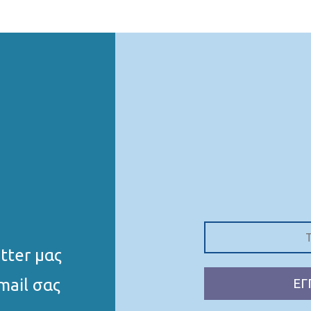
tter μας
mail σας
ΕΓ