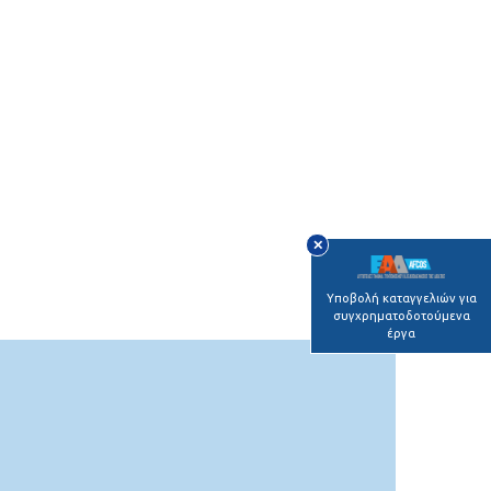
✕
Υποβολή καταγγελιών για
συγχρηματοδοτούμενα
έργα