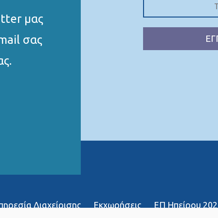
tter μας
mail σας
ΕΓ
ας.
Υπηρεσία Διαχείρισης
Εκχωρήσεις
ΕΠ Ηπείρου 202