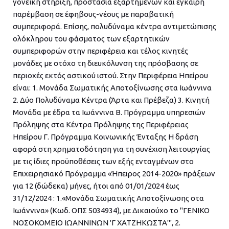
γονεϊκή στήριξη, προστασία εξαρτημένων και έγκαιρη
παρέμβαση σε έφηβους-νέους με παραβατική
συμπεριφορά. Επίσης, πολυδύναμα κέντρα αντιμετώπισης
ολόκληρου του φάσματος των εξαρτητικών
συμπεριφορών στην περιφέρεια και τέλος κινητές
μονάδες με στόχο τη διευκόλυνση της πρόσβασης σε
περιοχές εκτός αστικού ιστού. Στην Περιφέρεια Ηπείρου
είναι: 1. Μονάδα Σωματικής Αποτοξίνωσης στα Ιωάννινα
2. Δύο Πολυδύναμα Κέντρα (Άρτα και Πρέβεζα) 3. Κινητή
Μονάδα με έδρα τα Ιωάννινα Β. Πρόγραμμα υπηρεσιών
Πρόληψης στα Κέντρα Πρόληψης της Περιφέρειας
Ηπείρου Γ. Πρόγραμμα Κοινωνικής Ένταξης Η δράση
αφορά στη χρηματοδότηση για τη συνέχιση λειτουργίας
με τις ίδιες προϋποθέσεις των εξής ενταγμένων στο
Επιχειρησιακό Πρόγραμμα «Ήπειρος 2014-2020» πράξεων
για 12 (δώδεκα) μήνες, ήτοι από 01/01/2024 έως
31/12/2024 : 1.«Μονάδα Σωματικής Αποτοξίνωσης στα
Ιωάννινα» (Κωδ. ΟΠΣ 5034934), με Δικαιούχο το "ΓΕΝΙΚΟ
ΝΟΣΟΚΟΜΕΙΟ ΙΩΑΝΝΙΝΩΝ 'Γ ΧΑΤΖΗΚΩΣΤΑ'", 2.