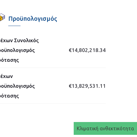
Προϋπολογισμός
έχων Συνολικός
οϋπολογισμός
€14,802,218.34
ρότασης
ρέχων
οϋπολογισμός
€13,829,531.11
ρότασης
Κλιματική ανθεκτικότητα