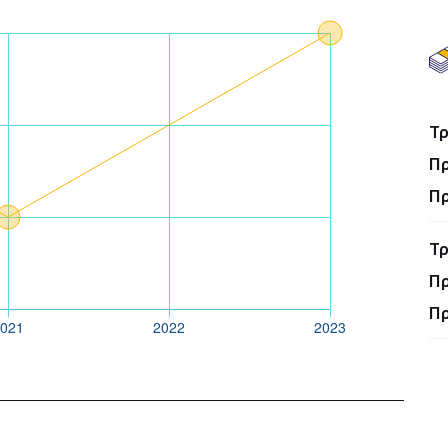
Τρ
Πρ
Π
Τ
Πρ
Π