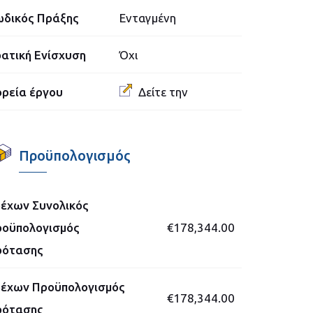
δικός Πράξης
Ενταγμένη
ατική Ενίσχυση
Όχι
ρεία έργου
Δείτε την
Προϋπολογισμός
έχων Συνολικός
οϋπολογισμός
€178,344.00
ρότασης
έχων Προϋπολογισμός
€178,344.00
ρότασης