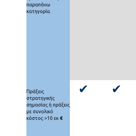
παραπάνω
κατηγορία.
✔
✔
Πράξεις
στρατηγικής
σημασίας ή πράξεις
με συνολικό
κόστος >10 εκ
€