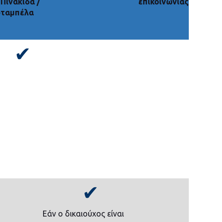
Πινακίδα /
επικοινωνίας
ό
ταμπέλα
✔
✔
Εάν ο δικαιούχος είναι