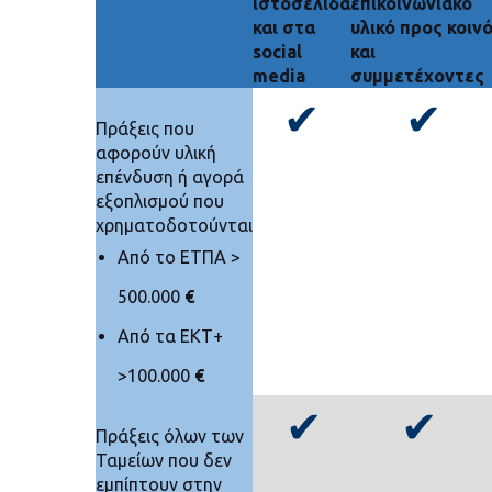
ιστοσελίδα
επικοινωνιακό
και στα
υλικό προς κοιν
social
και
media
συμμετέχοντες
✔
✔
Πράξεις που
αφορούν υλική
επένδυση ή αγορά
εξοπλισμού που
χρηματοδοτούνται
Από το ΕΤΠΑ >
500.000
€
Από τα ΕΚΤ+
>100.000
€
✔
✔
Πράξεις όλων των
Ταμείων που δεν
εμπίπτουν στην