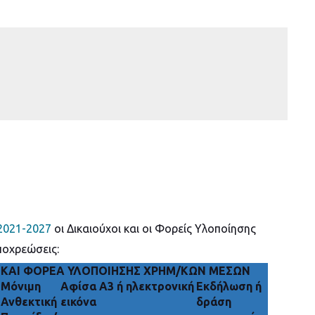
2021-2027
οι Δικαιούχοι και οι Φορείς Υλοποίησης
ποχρεώσεις:
 ΚΑΙ ΦΟΡΕΑ ΥΛΟΠΟΙΗΣΗΣ ΧΡΗΜ/ΚΩΝ ΜΕΣΩΝ
Μόνιμη
Αφίσα Α3 ή ηλεκτρονική
Εκδήλωση ή
Ανθεκτική
εικόνα
δράση